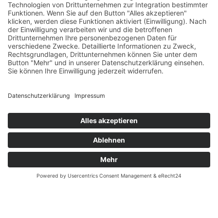
Öffnungszeiten
Versandpartner
Verfügbarkeiten
Zahlung und Versand
Datenschutz
Fernabsatz
Widerrufsrecht MS
Widerrufsrecht bei Reparatur
Widerrufsrecht bei Dienstleistungen
Kontakt
Garantiefall
Batterieverordnung
Ergänzende Allgemeine Geschäftsbedingungen zum
easyCredit-Ratenkauf