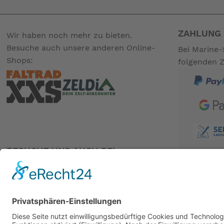
ZAHLUNG 
Wir haben noch mehr zu bieten.
Besuche auch unsere anderen Online-
Bei Marine-
Shops:
folgenden 
BESUCHE UNS AUCH BEI:
PARTNER