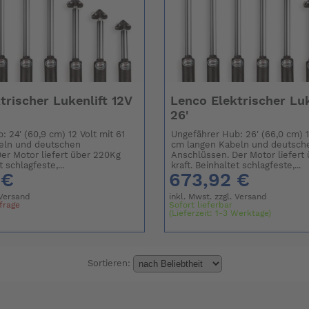
trischer Lukenlift 12V
Lenco Elektrischer Luk
26'
 24' (60,9 cm) 12 Volt mit 61
Ungefährer Hub: 26' (66,0 cm) 1
eln und deutschen
cm langen Kabeln und deutsch
er Motor liefert über 220Kg
Anschlüssen. Der Motor liefert
t schlagfeste,...
kraft. Beinhaltet schlagfeste,...
 €
673,92 €
Versand
inkl. Mwst. zzgl.
Versand
nfrage
Sofort lieferbar
(Lieferzeit: 1-3 Werktage)
Sortieren: