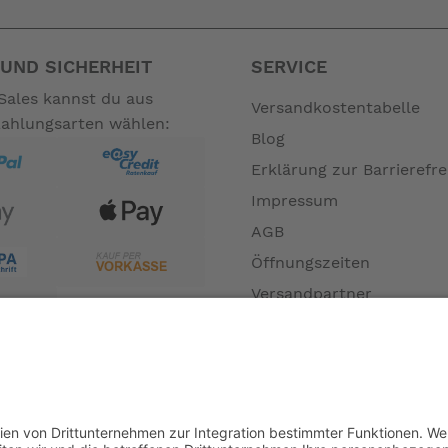
UND SICHERHEIT
SERVICE
Sales kannst du aus
Versandkostentabelle
Zahlungsarten wählen:
Blog
Erklärung zur Barrierefre
Impressum
AGB
Öffnungszeiten
Versandpartner
Verfügbarkeiten
Zahlung und Versand
Datenschutz
Fernabsatz