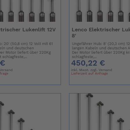
trischer Lukenlift 12V
Lenco Elektrischer Luk
8'
 20' (50,8 cm) 12 Volt mit 61
Ungefährer Hub: 8' (20,3 cm) 12
eln und deutschen
langen Kabeln und deutschen 
er Motor liefert über 220Kg
Der Motor liefert über 220Kg kra
t schlagfeste,...
schlagfeste,...
 €
450,22 €
Versand
inkl. Mwst. zzgl.
Versand
nfrage
Lieferzeit auf Anfrage