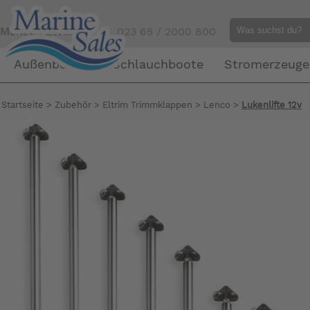
Mensch gefällig?
Tel. 023 65 / 2000 800
Außenborder
Schlauchboote
Stromerzeuge
Startseite
>
Zubehör
>
Eltrim Trimmklappen
>
Lenco
>
Lukenlifte 12v