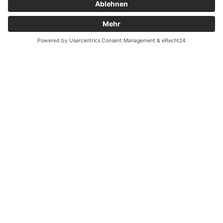
Widerrufsrecht bei Reparatur
Widerrufsrecht bei Dienstleistungen
Kontakt
Garantiefall
Batterieverordnung
Ergänzende Allgemeine Geschäftsbedingungen zum
easyCredit-Ratenkauf
Vertrag widerrufen
© Kaniewski Handels GmbH & Co. KG, 2026 - Alle Rechte
vorbehalten.
Shopsystem:
WEBAN
OS
,
WEB
AN
UG