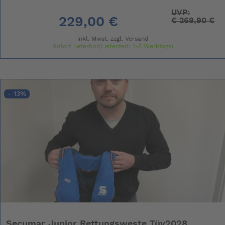
UVP:
229,00 €
€
269,90 €
inkl. Mwst. zzgl.
Versand
Sofort lieferbar(Lieferzeit: 1-3 Werktage)
- 13%
Secumar Junior Rettungsweste Tüv2028