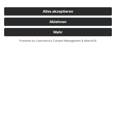
Datenschutz
Fernabsatz
Widerrufsrecht MS
Widerrufsrecht bei Reparatur
Widerrufsrecht bei Dienstleistungen
Kontakt
Garantiefall
Batterieverordnung
Ergänzende Allgemeine Geschäftsbedingungen zum
easyCredit-Ratenkauf