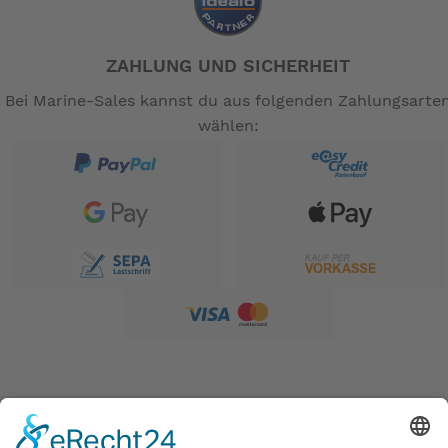
ZAHLUNG UND SICHERHEIT
Bei Marine-Sales kannst du aus folgenden Zahlungsarte
wählen: