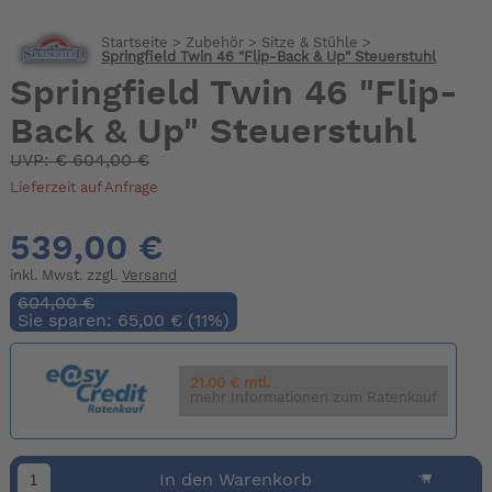
Startseite
>
Zubehör
>
Sitze & Stühle
>
Springfield Twin 46 "Flip-Back & Up" Steuerstuhl
Springfield Twin 46 "Flip-
Back & Up" Steuerstuhl
UVP:
€
604,00 €
Lieferzeit auf Anfrage
539,00 €
inkl. Mwst. zzgl.
Versand
604,00 €
Sie sparen: 65,00 € (11%)
21.00 € mtl.
mehr Informationen zum Ratenkauf
In den Warenkorb