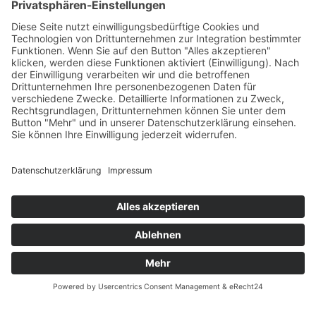
AGB
Öffnungszeiten
Versandpartner
Verfügbarkeiten
Zahlung und Versand
Datenschutz
Fernabsatz
Widerrufsrecht MS
Widerrufsrecht bei Reparatur
Widerrufsrecht bei Dienstleistungen
Kontakt
Garantiefall
Batterieverordnung
Ergänzende Allgemeine Geschäftsbedingungen zum
easyCredit-Ratenkauf