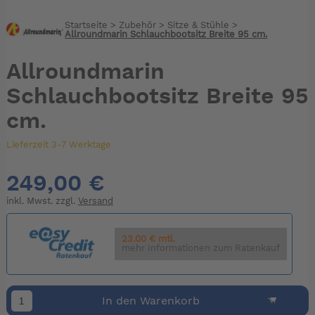
Startseite
>
Zubehör
>
Sitze & Stühle
>
Allroundmarin Schlauchbootsitz Breite 95 cm.
Allroundmarin
Schlauchbootsitz Breite 95
cm.
Lieferzeit 3-7 Werktage
249,00 €
inkl. Mwst. zzgl.
Versand
23.00 € mtl.
mehr Informationen zum Ratenkauf
In den Warenkorb