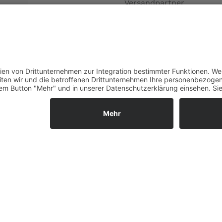
Versandpartner
Verfügbarkeiten
Zahlung und Versand
Datenschutz
Fernabsatz
Widerrufsrecht MS
Widerrufsrecht bei Repa
Widerrufsrecht bei Diens
Kontakt
Garantiefall
Batterieverordnung
Vertrag widerrufen