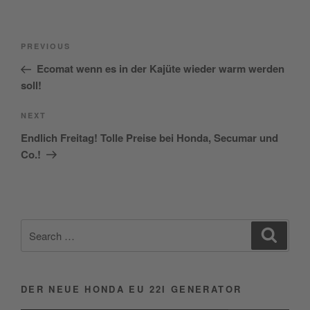
Beitragsnavigation
Previous
PREVIOUS
Post
Ecomat wenn es in der Kajüte wieder warm werden
soll!
Next
NEXT
Post
Endlich Freitag! Tolle Preise bei Honda, Secumar und
Co.!
Search
Search
for:
DER NEUE HONDA EU 22I GENERATOR