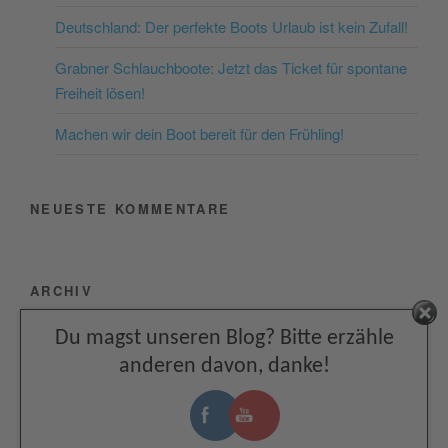
Akzeptieren
Deutschland: Der perfekte Boots Urlaub ist kein Zufall!
powered by
Usercentrics
Consent Management
Grabner Schlauchboote: Jetzt das Ticket für spontane
Platform
&
eRecht24
Freiheit lösen!
Machen wir dein Boot bereit für den Frühling!
NEUESTE KOMMENTARE
ARCHIV
Facebook
Du magst unseren Blog? Bitte erzähle
Juli 2026
anderen davon, danke!
Juni 2026
Mai 2026