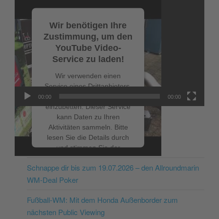
Video-
Player
Wir benötigen Ihre
Zustimmung, um den
YouTube Video-
Service zu laden!
Wir verwenden einen
Service eines Drittanbieters,
um Videoinhalte
00:00
00:00
einzubetten. Dieser Service
kann Daten zu Ihren
Aktivitäten sammeln. Bitte
lesen Sie die Details durch
NEUESTE BEITRÄGE
und stimmen Sie der
Nutzung des Service zu, um
Schnappe dir bis zum 19.07.2026 – den Allroundmarin
dieses Video anzusehen.
WM-Deal Poker
Mehr Informationen
Fußball-WM: Mit dem Honda Außenborder zum
nächsten Public Viewing