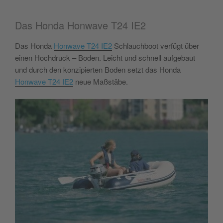
Akzeptieren
Das Honda Honwave T24 IE2
powered by
Usercentrics Consent
Management Platform
&
eRecht24
Das Honda
Honwave T24 IE2
Schlauchboot verfügt über
einen Hochdruck – Boden. Leicht und schnell aufgebaut
und durch den konzipierten Boden setzt das Honda
Honwave T24 IE2
neue Maßstäbe.