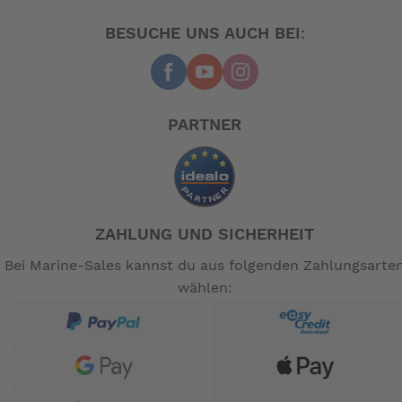
einfachen Fahrrads
BESUCHE UNS AUCH BEI:
fachmännisch überarbeitet, um die Erwartungen erneut
zu übertreffen.
• G Line. Das vielseitigste Fahrrad der Welt.
(oder) Electric G Line. Das vielseitigste E-Bike
auf der Welt.
PARTNER
• Großes Fahrgefühl, kompakt in der Größe
• ein überall einsetzbares Fahrrad, das sich
zusammenklappen lässt
• für die städtischen Abenteurer
• Nichts lässt sich so gut falten wie ein Brompton
ZAHLUNG UND SICHERHEIT
Wir haben es probegefahren und können nur
Bei Marine-Sales kannst du aus folgenden Zahlungsarte
bestätigen,das Brompton G Line fährt sich einfach
wählen:
komfortabel und das bei nur einem etwas grösseren
Packmaß.
Hier die technischen Daten:
Vorbau: klein , mittel oder groß möglich
klein: Personen 152-168 cm