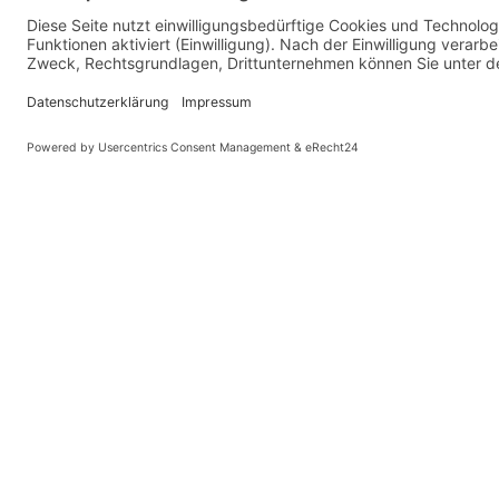
Farben: 3 Farben, Forest Green, Adventure Orange und Trai
Schaltung: 4 Gang Kettenschaltung
Elektrischer Motor: Hinterrad Nabenmotor+ Drehmomentse
Batterie:345 Wh mit einer ca Reichweite von 30-70 km
inkl Ladegerät ( Ladezeit 4 Stunden von Leer bis Voll)
Licht: serienmässiges Licht 310 Lumen
Bremsen: Scheibenbremsen hydraulisch
Bereifung: Schwalbe 54-406 Ballonreifen
Griffe: Ergonomische Griffe
Gewicht: mit Schutzblechen und Gepäckträger ohne Batteri
mit Batterie:19,5 kg
© Kaniewski Hande