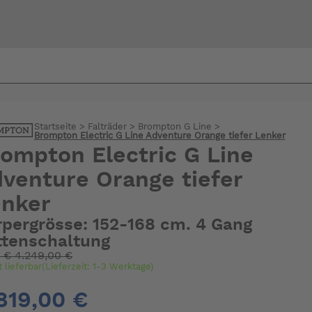
Bi
warte
Startseite
>
Falträder
>
Brompton G Line
>
Brompton Electric G Line Adventure Orange tiefer Lenker
ompton Electric G Line
venture Orange tiefer
enker
rpergrösse: 152-168 cm. 4 Gang
ttenschaltung
:
€
4.249,00 €
t lieferbar(Lieferzeit: 1-3 Werktage)
819,00 €