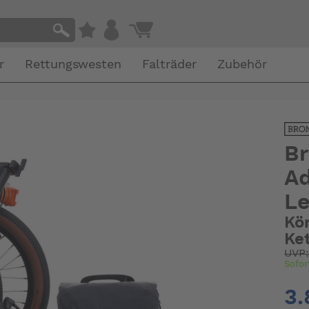
r
Rettungswesten
Falträder
Zubehör
Br
Ad
L
Kö
Ke
UVP
Sofor
3.