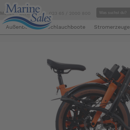
Mensch gefällig?
Tel. 023 65 / 2000 800
Außenborder
Schlauchboote
Stromerzeuge