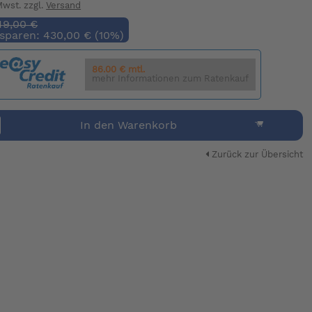
 Mwst. zzgl.
Versand
49,00 €
 sparen: 430,00 € (10%)
86.00 € mtl.
mehr Informationen zum Ratenkauf
In den Warenkorb
Zurück zur Übersicht