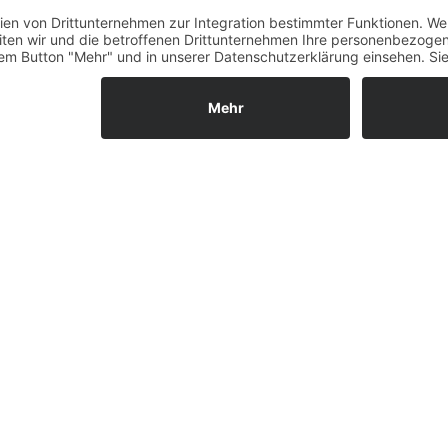
Fernabsatz
ldust white
Widerrufsrecht MS
Widerrufsrecht bei Repa
nsor 40 Nm/250Watt
Widerrufsrecht bei Diens
Kontakt
Garantiefall
Batterieverordnung
Ergänzende Allgemeine
Geschäftsbedingungen z
Ratenkauf
Vertrag widerrufen
e:16,1 kg
ls GmbH & Co. KG, 2026 - Alle Rechte vorbehalten.
Shopsystem:
WE