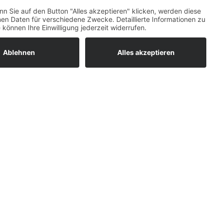
ratur
tleistungen
um easyCredit-
BAN
OS
,
WEB
AN
UG