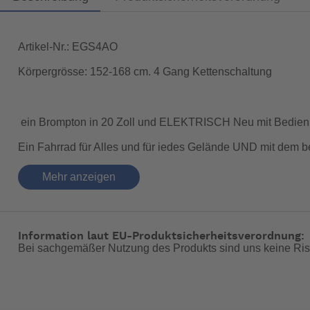
Artikel-Nr.: EGS4AO
Körpergrösse: 152-168 cm. 4 Gang Kettenschaltung
ein Brompton in 20 Zoll und ELEKTRISCH Neu mit Bedien
Ein Fahrrad für Alles und für jedes Gelände UND mit dem
Es ist genauso leicht verstaubar und an einer Hand zu trag
Mehr anzeigen
Fahrverhalten.
Durch den handgelöteten Stahl Rahmen ist das Brompton G L
verlassen kann.
Information laut EU-Produktsicherheitsverordnung:
Bei sachgemäßer Nutzung des Produkts sind uns keine Ris
Das Brompton Electric G Line wird mit einer 4 Gang Kette
Das sagt Brompton:
Wir schaffen urbane Freiheit für ein glücklicheres Leben.