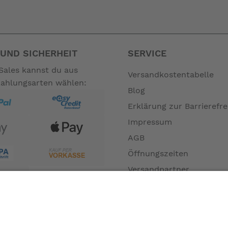
en der Stadt erobert hat, wird die Funktion des einfachen Fah
ertreffen.
UND SICHERHEIT
SERVICE
Sales kannst du aus
Versandkostentabelle
Zahlungsarten wählen:
pen lässt
Blog
Erklärung zur Barrierefre
Impressum
 Brompton G Line fährt sich einfach komfortabel und das bei 
AGB
Öffnungszeiten
Versandpartner
Verfügbarkeiten
Zahlung und Versand
Datenschutz