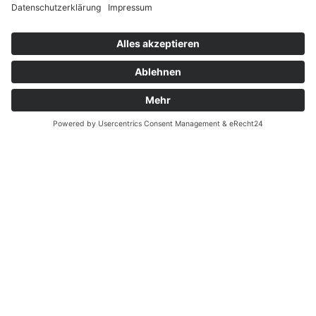
Widerrufsrecht bei Reparatur
Widerrufsrecht bei Dienstleistungen
Kontakt
Garantiefall
Batterieverordnung
Ergänzende Allgemeine Geschäftsbedingungen zum
easyCredit-Ratenkauf
Vertrag widerrufen
© Kaniewski Handels GmbH & Co. KG, 2026 - Alle Rechte
vorbehalten.
Shopsystem:
WEBAN
OS
,
WEB
AN
UG