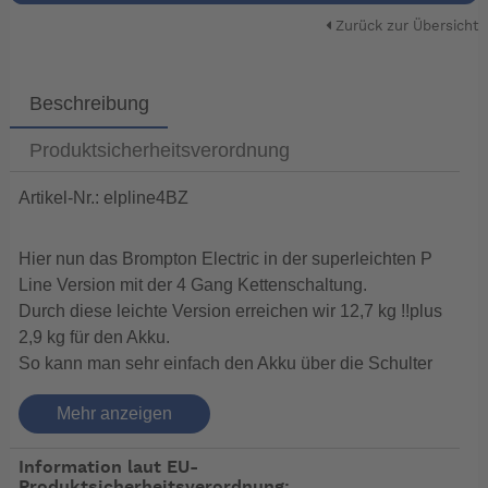
Zurück zur Übersicht
Beschreibung
Produktsicherheitsverordnung
Artikel-Nr.: elpline4BZ
Hier nun das Brompton Electric in der superleichten P
Line Version mit der 4 Gang Kettenschaltung.
Durch diese leichte Version erreichen wir 12,7 kg !!plus
2,9 kg für den Akku.
So kann man sehr einfach den Akku über die Schulter
nehmen und dann das Brompton einfach über Treppen
Mehr anzeigen
oder Steigungen tragen.
Information laut EU-
Auch hier ist der Akku von Leer auf Voll in 4 Stunden
Produktsicherheitsverordnung: