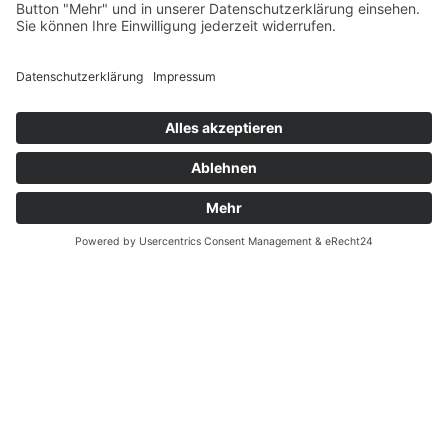
Fernabsatz
Widerrufsrecht MS
Widerrufsrecht bei Reparatur
Widerrufsrecht bei Dienstleistungen
Kontakt
Garantiefall
Batterieverordnung
Ergänzende Allgemeine Geschäftsbedingungen zum
easyCredit-Ratenkauf
Vertrag widerrufen
© Kaniewski Handels GmbH & Co. KG, 2026 - Alle Rechte
vorbehalten.
Shopsystem:
WEBAN
OS
,
WEB
AN
UG