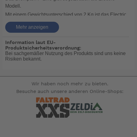
Modell.
Mit einem Gewichtsunterschied von 2 Kg ist das Electric
P-Line deutlich leichter als die C-Line Version.
Mehr anzeigen
Auch hier gibt es natürlich einen Gepäckträger mit der
standardmäßigen Gewichtszulassung von 10 Kg.
Information laut EU-
Produktsicherheitsverordnung:
Bei sachgemäßer Nutzung des Produkts sind uns keine
Auswählbar
Sattelstütze:
Risiken bekannt.
Auswählbar
Sattel:
Auswählbar
Bereifung:
Wir haben noch mehr zu bieten.
-- Auf Produktfotos angezeigte Dekorationsartikel
Besuche auch unsere anderen Online-Shops:
gehören nicht zum Leistungsumfang. --