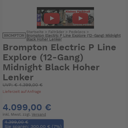
Startseite
>
Falträder
>
Pedelecs
>
Brompton Electric P Line Explore (12-Gang) Midnight
Black Hoher Lenker
Brompton Electric P Line
Explore (12-Gang)
Midnight Black Hoher
Lenker
UVP:
€
4.399,00 €
Lieferzeit auf Anfrage
4.099,00 €
inkl. Mwst. zzgl.
Versand
4.399,00 €
Sie sparen: 300,00 € (7%)