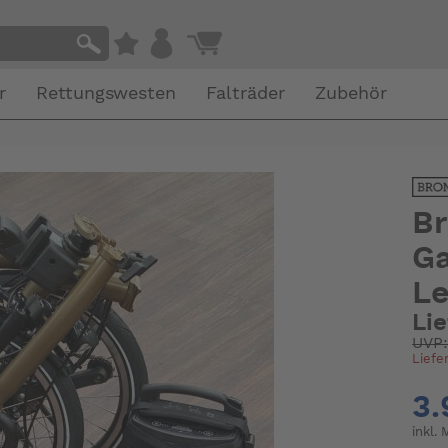
r
Rettungswesten
Falträder
Zubehör
Br
Ga
L
Li
UVP
Liefe
3.
inkl.