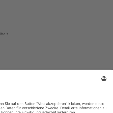
(sachte) in Tritt kommen muss. So können Sie
iheit
gen tragen.
ratur