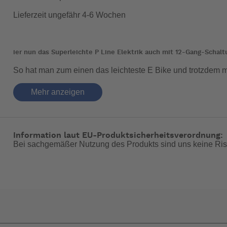
Lieferzeit ungefähr 4-6 Wochen
ier nun das Superleichte P Line Elektrik auch mit 12-Gang-Schaltu
So hat man zum einen das leichteste E Bike und trotzdem m
Mehr anzeigen
Der niedrigste Gang aller Zeiten. Der höchste Gang aller 
Touren, Erkundungen, Pendeln und mehr.
Information laut EU-Produktsicherheitsverordnung:
Bei sachgemäßer Nutzung des Produkts sind uns keine Ris
Schutzbleche hinten und vorne
Schutzbleche mit gummierter Klappe bieten besseren Schu
Superlight-Sattel
Superlight-Sattel mit Chromoly-Schienen, carbonverstärkte
250-W-Nabenmotor