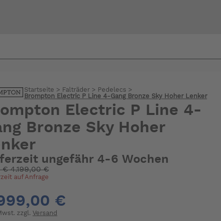
Bi
warte
Startseite
>
Falträder
>
Pedelecs
>
Brompton Electric P Line 4-Gang Bronze Sky Hoher Lenker
ompton Electric P Line 4-
ng Bronze Sky Hoher
enker
eferzeit ungefähr 4-6 Wochen
:
€
4.199,00 €
rzeit auf Anfrage
999,00 €
 Mwst. zzgl.
Versand