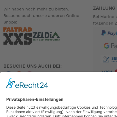
Der kompakte 250-kWh-Nabenmotor erledigt die harte Arbeit
ZAHLUNG 
Wir haben noch mehr zu bieten.
Smart Pedal Assistent
Besuche auch unsere anderen Online-
Bei Marine-
Beginnen Sie Ihre Fahrt. Und spüren Sie das Drehmoment. 
Shops:
folgenden 
kleine Anstiege locker meistern und sind im Flachen entsp
Beleuchtung
40 Lux Busch & Müller AVY LED-Vorder- und -Rückleuchte m
Hier nun das Brompton Electric in der superleichten P Line
Durch diese leichte Version erreichen wir 12,7 kg !!plus 2,9 
So kann man sehr einfach den Akku über die Schulter neh
BESUCHE UNS AUCH BEI:
Auch hier ist der Akku von Leer auf Voll in 4 Stunden und 
PARTNER
-- Auf Produktfotos angezeigte Dekorationsartikel gehören 