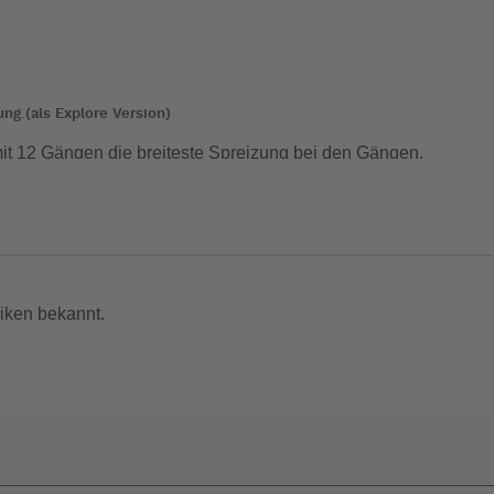
ng.(als Explore Version)
it 12 Gängen die breiteste Spreizung bei den Gängen.
Zeiten,und die vielen kleinen Gänge dazwischen machen das Rad
iken bekannt.
tz vor den Elementen.
m Boden und leichtgewichtiger Polsterung.