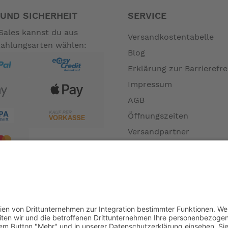
 für Sie.
UND SICHERHEIT
SERVICE
Sales kannst du aus
Versandkostentabelle
Der fein abgestimmte Sensor im Tretlager weiß genau, wann er 
Zahlungsarten wählen:
annt unterwegs.
Blog
Erklärung zur Barrierefre
Impressum
it Stromversorgung durch die Hauptbatterie.
 Version mit der 4 Gang Kettenschaltung.
AGB
kg für den Akku.
Öffnungszeiten
men und dann das Brompton einfach über Treppen oder Steigun
Versandpartner
Verfügbarkeiten
man kommt dann bis zu 60 km. weit.
Zahlung und Versand
Datenschutz
nicht zum Leistungsumfang. --
Fernabsatz
Widerrufsrecht MS
Widerrufsrecht bei Repa