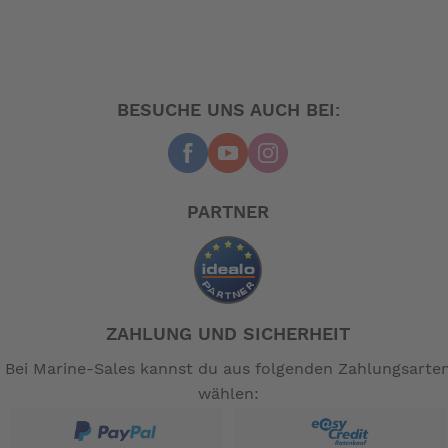
Leben.
Fünfzig Jahre nachdem das erste kompakte Faltrad die
Straßen der Stadt erobert hat, wird die Funktion des
einfachen Fahrrads
BESUCHE UNS AUCH BEI:
fachmännisch überarbeitet, um die Erwartungen erneut
zu übertreffen.
• G Line. Das vielseitigste Fahrrad der Welt.
(oder) Electric G Line. Das vielseitigste E-Bike
PARTNER
auf der Welt.
• Großes Fahrgefühl, kompakt in der Größe
• ein überall einsetzbares Fahrrad, das sich
zusammenklappen lässt
• für die städtischen Abenteurer
• Nichts lässt sich so gut falten wie ein Brompton
ZAHLUNG UND SICHERHEIT
Wir haben es probegefahren und können nur
Bei Marine-Sales kannst du aus folgenden Zahlungsarte
bestätigen,das Brompton G Line fährt sich einfach
wählen:
komfortabel und das bei nur einem etwas grösseren
Packmaß.