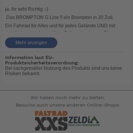
ja, Ihr seht Richtig :-)
Das BROMPTON G Line !! ein Brompton in 20 Zoll.
Ein Fahrrad für Alles und für jedes Gelände UND mit
dem bekannten legendären Faltmechanismus. Eben
ein Brompton!
Mehr anzeigen
Es ist genauso leicht verstaubar und an einer Hand zu
tragen wie ein C Line in 16 Zoll,bietet aber durch 20
Information laut EU-
Zoll Ballonreifen einen bahnbrechenden Komfort und
Produktsicherheitsverordnung:
Bei sachgemäßer Nutzung des Produkts sind uns keine
Fahrverhalten.
Risiken bekannt.
Durch den handgelöteten Stahl Rahmen ist das
Brompton G Line genauso robust gebaut wie sein
kleiner Bruder. Auch dieses G Line wird Ihr treuer
Wir haben noch mehr zu bieten.
Begleiter auf den man sich verlassen kann.
Besuche auch unsere anderen Online-Shops:
Das Brompton G Line wird mit einer 8 Gang Shimano
Alfine und Scheibenbremsen ausgerüstet.
Das sagt Brompton:
Wir schaffen urbane Freiheit für ein glücklicheres