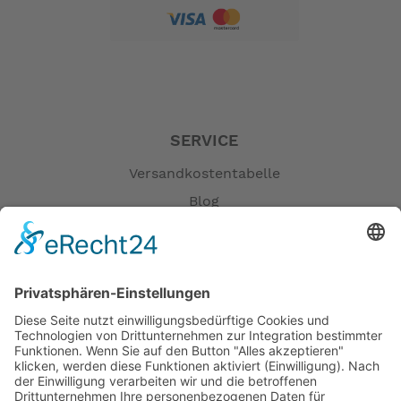
• Nichts lässt sich so gut falten wie ein Brompton
Wir haben es probegefahren und können nur
bestätigen,das Brompton G Line fährt sich einfach
komfortabel und das bei nur einem etwas grösseren
Packmaß.
Hier die technischen Daten:
SERVICE
Vorbau: klein , mittel oder groß möglich
Versandkostentabelle
klein: Personen 152-168 cm
Blog
Mittel:Personen 168-183 cm
Hoch: Personen 183-198 cm
Erklärung zur Barrierefreiheit
Farben: 3 Farben, Forest Green, Adventure Orange und
Impressum
Traildust white
AGB
Schaltung: 8 Gang Shimasno Alfine
Öffnungszeiten
Licht: ohne oder mit Baterielicht
Versandpartner
Bremsen: Scheibenbremsen hydraulisch
Verfügbarkeiten
Bereifung: Schwalbe 54-406 Ballonreifen
Zahlung und Versand
Griffe: Ergonomische Griffe