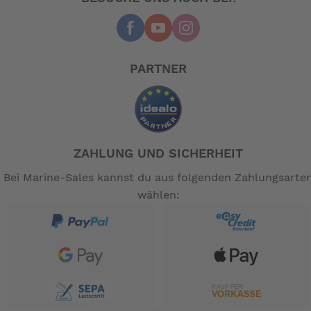
Begleiter auf den man sich verlassen kann.
Das Brompton G Line wird mit einer 8 Gang Shimano
Alfine und Scheibenbremsen ausgerüstet.
Das sagt Brompton:
PARTNER
Wir schaffen urbane Freiheit für ein glücklicheres
Leben.
Fünfzig Jahre nachdem das erste kompakte Faltrad die
Straßen der Stadt erobert hat, wird die Funktion des
einfachen Fahrrads
ZAHLUNG UND SICHERHEIT
fachmännisch überarbeitet, um die Erwartungen erneut
Bei Marine-Sales kannst du aus folgenden Zahlungsarte
zu übertreffen.
wählen:
• G Line. Das vielseitigste Fahrrad der Welt.
(oder) Electric G Line. Das vielseitigste E-Bike
auf der Welt.
• Großes Fahrgefühl, kompakt in der Größe
• ein überall einsetzbares Fahrrad, das sich
zusammenklappen lässt
• für die städtischen Abenteurer