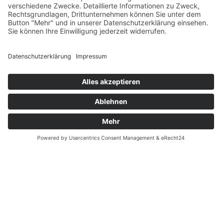
Datenschutz
Gewicht: Klein mit Schutzblechen und Gepäckträger
13,95 kg
Fernabsatz
Mittel mit Schutzblechen und Gepäckträger
Widerrufsrecht MS
14,15 kg
Widerrufsrecht bei Reparatur
Groß mit Schutzblechen und Gepäckträger
Widerrufsrecht bei Dienstleistungen
14,45 kg
Kontakt
Sattelstütze: Standard, Verlängert oder Teleskop
Gewicht 14,15 kg (Medium)
Garantiefall
Gewicht mit Gepäckträger 14,9 kg (Medium)
Batterieverordnung
Zusammengeklappt Abmessung 730 (L) x 690 (H) x 402
Ergänzende Allgemeine Geschäftsbedingungen zum
(B)
easyCredit-Ratenkauf
Scharnierhebel Anti-Drehung
Farben 3
Finish Metallisch Texturiert (Neu)
Gänge/Wirkungsgrad 8 (307%), Kettenblatt 54Z/ Ritzel
20Z
Vertrag widerrufen
Schaltungssystem Shimano Alfine Nabe