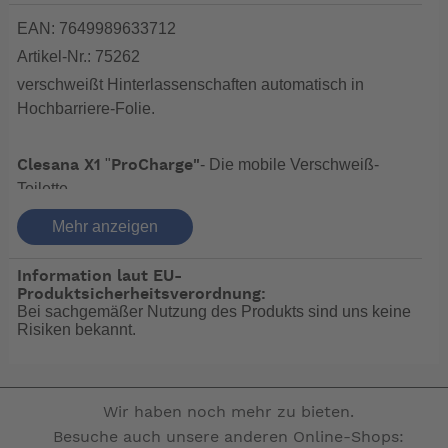
EAN: 7649989633712
Artikel-Nr.: 75262
verschweißt Hinterlassenschaften automatisch in
Hochbarriere-Folie.
"
- Die mobile Verschweiß-
Clesana X1
ProCharge"
Toilette.
Die neue Clesana X1 verschweißt
Mehr anzeigen
Hinterlassenschaften automatisch in Hochbarriere-
Folie. Das schützt Dich und Deine Umwelt. Egal, wohin
Information laut EU-
Deine Reise geht - die Clesana X1 ist autark,
Produktsicherheitsverordnung:
Bei sachgemäßer Nutzung des Produkts sind uns keine
hygienisch und passt in jedes Fahrzeug.
Risiken bekannt.
mit
Die Clesana X1 ProCharge
zusätzlicher
: Das Gerät verfügt über ein integriertes
Ladefunktion
Ladegerät für den Akku-Betrieb (im Vergleich zur
Clesana X1 in der Standardversion).
Wir haben noch mehr zu bieten.
Bester mobiler Sanitär-Komfort ohne Grenzen! Das
Besuche auch unsere anderen Online-Shops: