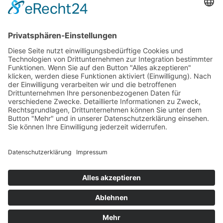
getestet.
Erklärung zur Barrierefreiheit
Impressum
-- Auf Produktfotos angezeigte Dekorationsartikel
AGB
gehören nicht zum Leistungsumfang. --
Öffnungszeiten
Versandpartner
Verfügbarkeiten
Zahlung und Versand
Datenschutz
Fernabsatz
Widerrufsrecht MS
Widerrufsrecht bei Reparatur
Widerrufsrecht bei Dienstleistungen
Kontakt
Garantiefall
Batterieverordnung