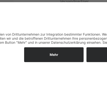
Versandpartner
Verfügbarkeiten
Zahlung und Versand
Datenschutz
Fernabsatz
Widerrufsrecht MS
Widerrufsrecht bei Repa
Widerrufsrecht bei Diens
Kontakt
Garantiefall
Batterieverordnung
Vertrag widerrufen