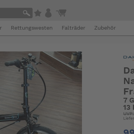
r
Rettungswesten
Falträder
Zubehör
Da
N
Fr
7 
13 
UVP
Liefe
99