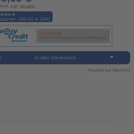
 Mwst. zzgl.
Versand
99,00 €
 sparen: 100,00 € (9%)
22.50 € mtl.
mehr Informationen zum Ratenkauf
In den Warenkorb
Zurück zur Übersicht