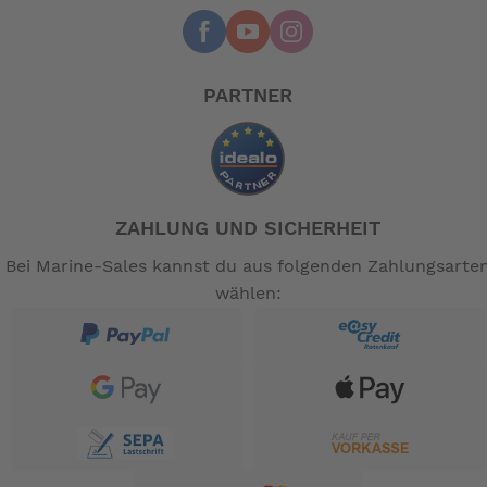
: nein
Beleuchtung
: Promax TX-115C, V-Brake
Bremsen
: Kenda K193 40-406
Reifen
: 105,0 kg
zulässiges Gesamtgewicht
PARTNER
: 80 x 34.5 x 66.5 cm
Faltmaße
: 12,9 kg
Gewicht
-- Auf Produktfotos angezeigte Dekorationsartikel
gehören nicht zum Leistungsumfang. --
ZAHLUNG UND SICHERHEIT
Bei Marine-Sales kannst du aus folgenden Zahlungsarte
wählen: