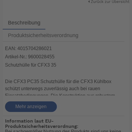
Zurück zur Übersicht
Beschreibung
Produktsicherheitsverordnung
EAN: 4015704286021
Artikel-Nr.: 9600028455
Schutzhülle für CFX3 35
Die CFX3 PC35 Schutzhülle für die CFX3 Kühlbox
schützt unterwegs zuverlässig auch bei rauen
Einsatzbedingungen. Die Konstruktion aus robustem
thermogeformtem EVA-Schaum und 1200D Nylon
Mehr anzeigen
schützt vor Schmutz, Staub und Kratzern. Sorgenfrei
reisen mit der CFX3 PC35 Schutzhülle.
Information laut EU-
Aus widerstandsfähigem 1200D Nylon und
Produktsicherheitsverordnung:
thermogeformtem EVA
Bei sachgemäßer Nutzung des Produkts sind uns keine