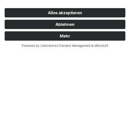
Widerrufsrecht bei Dienstleistungen
Kontakt
Garantiefall
Batterieverordnung
Ergänzende Allgemeine Geschäftsbedingungen zum
easyCredit-Ratenkauf
Vertrag widerrufen
© Kaniewski Handels GmbH & Co. KG, 2026 - Alle Rechte
vorbehalten.
Shopsystem:
WEBAN
OS
,
WEB
AN
UG