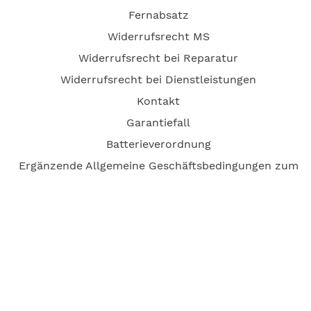
Fernabsatz
Widerrufsrecht MS
Widerrufsrecht bei Reparatur
Widerrufsrecht bei Dienstleistungen
Kontakt
Garantiefall
Batterieverordnung
Ergänzende Allgemeine Geschäftsbedingungen zum
easyCredit-Ratenkauf
Vertrag widerrufen
© Kaniewski Handels GmbH & Co. KG, 2026 - Alle Rechte
vorbehalten.
Shopsystem:
WEBAN
OS
,
WEB
AN
UG