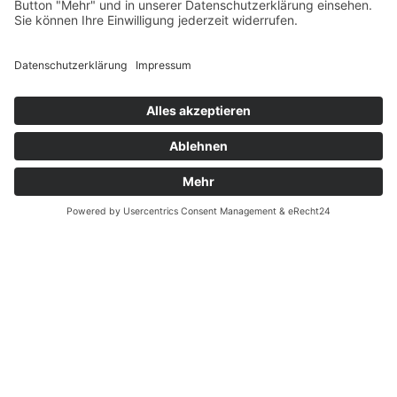
Fernabsatz
Widerrufsrecht MS
Widerrufsrecht bei Reparatur
Widerrufsrecht bei Dienstleistungen
Kontakt
Garantiefall
Batterieverordnung
Ergänzende Allgemeine Geschäftsbedingungen zum
easyCredit-Ratenkauf
Vertrag widerrufen
© Kaniewski Handels GmbH & Co. KG, 2026 - Alle Rechte
vorbehalten.
Shopsystem:
WEBAN
OS
,
WEB
AN
UG