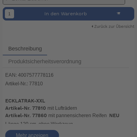
In den Warenkorb
Zurück zur Übersicht
Beschreibung
Produktsicherheitsverordnung
EAN: 4007577778116
Artikel-Nr.: 77810
ECKLATRAK-XXL
mit Lufträdern
Artikel-Nr. 77810
mit pannensicheren Reifen
Artikel-Nr. 77860
NEU
Länge 120 cm, ohne Werkzeug
zerlegbar, Urlaubstauglich
Mehr anzeigen