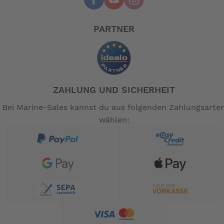
PARTNER
-- Auf Produktfotos angezeigte Dekorationsartikel
gehören nicht zum Leistungsumfang. --
ZAHLUNG UND SICHERHEIT
Bei Marine-Sales kannst du aus folgenden Zahlungsarte
wählen: