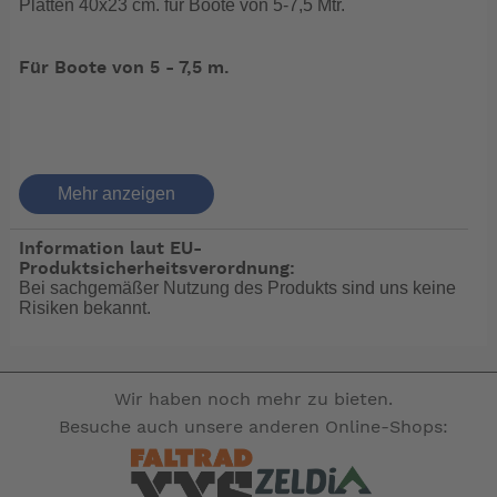
Platten 40x23 cm. für Boote von 5-7,5 Mtr.
Für Boote von 5 - 7,5 m.
elTrim Automatic mit automatischem
Krängungsausgleich und Stellungsanzeige
Mehr anzeigen
Information laut EU-
Produktsicherheitsverordnung:
Grundfunktion HF oder OL, werkseitige Einstellung HF
Bei sachgemäßer Nutzung des Produkts sind uns keine
Risiken bekannt.
Die Funktion HF unterstützt die Startphase zum
Wir haben noch mehr zu bieten.
Übergang in die Gleitfahrt. Man beginnt mit
heruntergefahrenen Klappen, eine
Besuche auch unsere anderen Online-Shops:
geschwindigkeitsabhängige Umschaltung auf automatic
erfolgt selbsttätig über eine Staudruckdüse mit