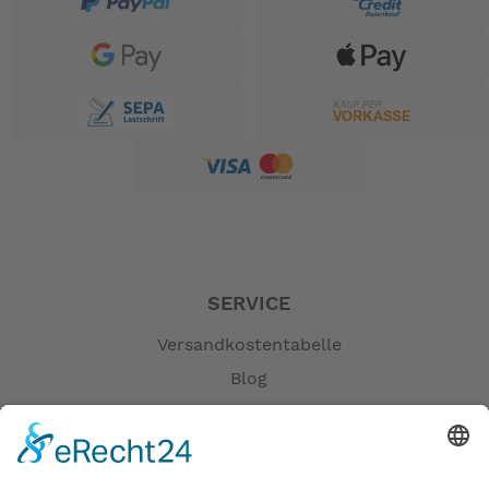
Die Betätigung der Klappen kann jederzeit auch
manuell erfolgen.
Klappenstellung wird durch Leuchtdioden-Balken
angezeigt.
Für Motoryachten mit Flybridge ist ein separates
SERVICE
Steuergerät lieferbar.
Versandkostentabelle
Blog
Sollte das Boot schwach motorisiert oder stark
Erklärung zur Barrierefreiheit
hecklastig sein, nächstgrössere Klappe wählen.
Impressum
AGB