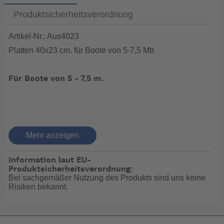
Produktsicherheitsverordnung
Artikel-Nr.: Aus4023
Platten 40x23 cm. für Boote von 5-7,5 Mtr.
Für Boote von 5 - 7,5 m.
elTrim Automatic mit automatischem
Krängungsausgleich und Stellungsanzeige
Mehr anzeigen
Information laut EU-
Produktsicherheitsverordnung:
Grundfunktion HF oder OL, werkseitige Einstellung HF
Bei sachgemäßer Nutzung des Produkts sind uns keine
Risiken bekannt.
Die Funktion HF unterstützt die Startphase zum