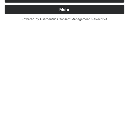
Batterieverordnung
Ergänzende Allgemeine Geschäftsbedingungen zum
easyCredit-Ratenkauf
Vertrag widerrufen
© Kaniewski Handels GmbH & Co. KG, 2026 - Alle Rechte
vorbehalten.
Shopsystem:
WEBAN
OS
,
WEB
AN
UG