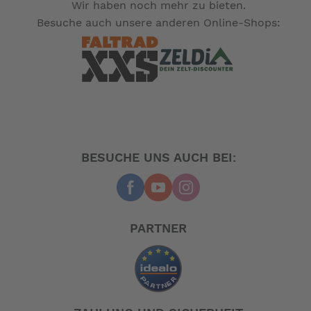
Wir haben noch mehr zu bieten.
Übergang in die Gleitfahrt. Man beginnt mit
heruntergefahrenen Klappen und schaltet die Automatik
Besuche auch unsere anderen Online-Shops:
erst bei Übergang in die Gleitfahrt ein. Die Klappen
fahren nach oben, und der Krängungsausgleich wird
sofort wirksam. Nach Erreichen der
Marschgeschwindigkeit bleibt nur noch der Längstrimm
mit oberem oder unterem Taster zu korrigieren. Durch
den automatischen Krängungsausgleich wird eine
Schräglage durch äußere Einflüsse ausgeglichen.
BESUCHE UNS AUCH BEI:
Bei der Funktion OL ist das Hochfahren der Klappen
ausgeschaltet. Sie wird vorzugsweise für Verdränger
PARTNER
eingesetzt.
Die Betätigung der Klappen kann jederzeit auch
manuell erfolgen.