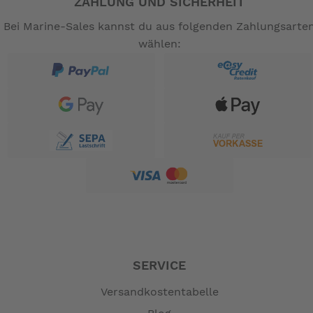
ZAHLUNG UND SICHERHEIT
Bei Marine-Sales kannst du aus folgenden Zahlungsarte
wählen:
Klappenstellung wird durch Leuchtdioden-Balken
angezeigt.
Für Motoryachten mit Flybridge ist ein separates
Steuergerät lieferbar.
Sollte das Boot schwach motorisiert oder stark
hecklastig sein, nächstgrössere Klappe wählen.
SERVICE
Lieferumfang einbaufertig, komplett:
Versandkostentabelle
2 Motoren 12V, 2 Klappen 40x23 cm, 1 Steuergerät