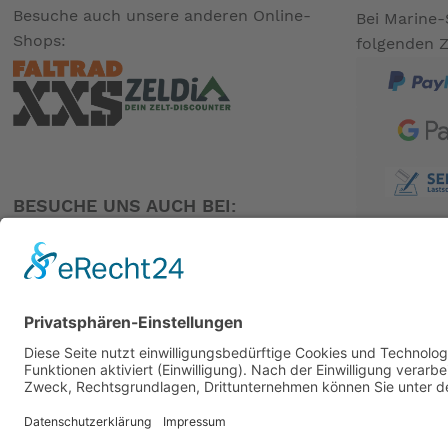
Besuche auch unsere anderen Online-
Bei Marine-
Shops:
folgenden 
BESUCHE UNS AUCH BEI:
PARTNER