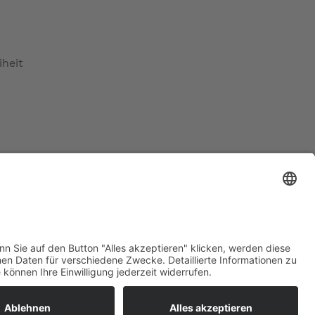
iheit
ratur
tleistungen