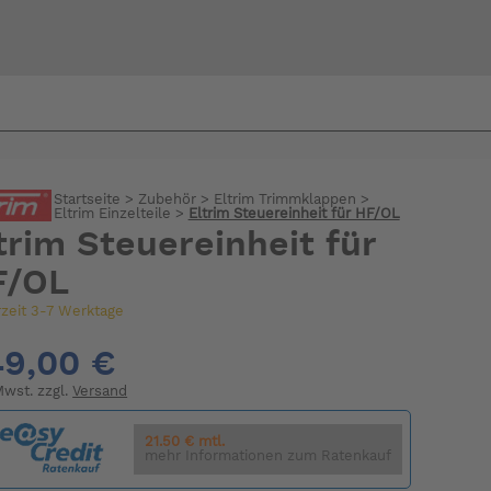
Bi
warte
Startseite
>
Zubehör
>
Eltrim Trimmklappen
>
Eltrim Einzelteile
>
Eltrim Steuereinheit für HF/OL
trim Steuereinheit für
F/OL
rzeit 3-7 Werktage
9,00 €
 Mwst. zzgl.
Versand
21.50 € mtl.
mehr Informationen zum Ratenkauf