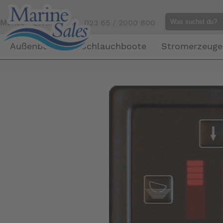
Mensch gefällig?
Tel. 023 65 / 2000 800
Außenborder
Schlauchboote
Stromerzeuge