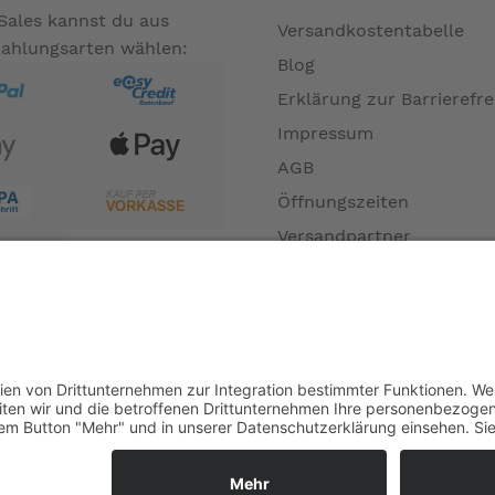
Sales kannst du aus
Versandkostentabelle
Zahlungsarten wählen:
Blog
Erklärung zur Barrierefre
Impressum
AGB
Öffnungszeiten
Versandpartner
Verfügbarkeiten
Zahlung und Versand
Datenschutz
Fernabsatz
Widerrufsrecht MS
Widerrufsrecht bei Repa
Widerrufsrecht bei Diens