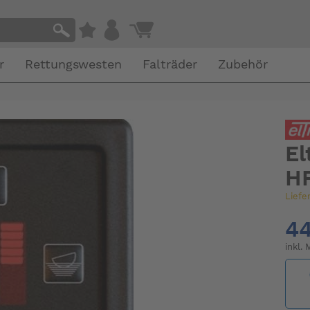
r
Rettungswesten
Falträder
Zubehör
El
H
Liefe
44
inkl.