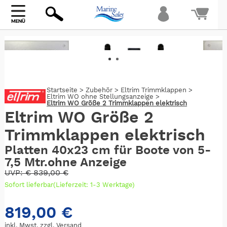
Bi
warte
Startseite
>
Zubehör
>
Eltrim Trimmklappen
>
Eltrim WO ohne Stellungsanzeige
>
Eltrim WO Größe 2 Trimmklappen elektrisch
Eltrim WO Größe 2
Trimmklappen elektrisch
Platten 40x23 cm für Boote von 5-
7,5 Mtr.ohne Anzeige
UVP:
€
839,00 €
Sofort lieferbar(Lieferzeit: 1-3 Werktage)
819,00 €
inkl. Mwst. zzgl.
Versand