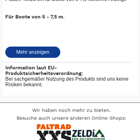
Für Boote von 5 - 7,5 m.
elTrim WO ohne Stellungsanzeige
Mehr anzeigen
Information laut EU-
Eine preisgünstige Lösung, bei der Sie allerdings die
Produktsicherheitsverordnung:
Stellung der Klappen nicht sehen können. Die Klappen
Bei sachgemäßer Nutzung des Produkts sind uns keine
werden separat mit zwei Kippschaltern bewegt.
Risiken bekannt.
Wir haben noch mehr zu bieten.
Eine spätere Umrüstung der Anlage ist jederzeit
möglich.
Besuche auch unsere anderen Online-Shops: