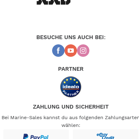
Für Motoryachten mit Flybridge ist ein separates
Steuergerät lieferbar.
BESUCHE UNS AUCH BEI:
Sollte das Boot schwach motorisiert oder stark
hecklastig sein, nächstgrössere Klappe wählen.
PARTNER
Lieferumfang einbaufertig, komplett:
2 Motoren 12V, 2 Klappen 40x23 cm, 1 Steuergerät WO
12V, 14 Meter Verbindungskabel, Anbausatz (
Schrauben und Kleinteile ).
ZAHLUNG UND SICHERHEIT
Bei Marine-Sales kannst du aus folgenden Zahlungsarte
Maximale Stromentnahme 2 Ampere.
wählen:
-- Auf Produktfotos angezeigte Dekorationsartikel