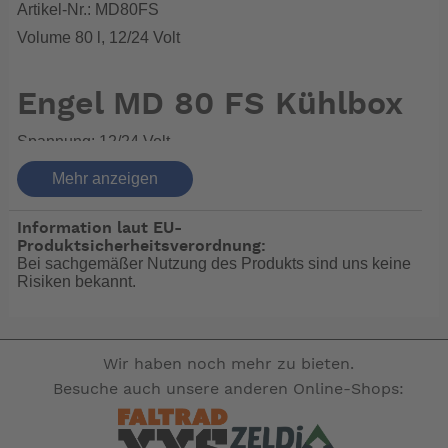
Artikel-Nr.: MD80FS
Volume 80 l, 12/24 Volt
Engel MD 80 FS Kühlbox
Spannung: 12/24 Volt
Aussenmaße: 790 x 561 x 490 mm [BxHxT ohne Griff]
Mehr anzeigen
Innenmaße: 510 x 430 x 490 mm [BxHxT]
Spannung: 12/24 Volt (Auf 230 nur mit einem
Information laut EU-
Umwandler / nicht im Lieferumfang)
Produktsicherheitsverordnung:
Bei sachgemäßer Nutzung des Produkts sind uns keine
Inhalt: 80 Liter
Risiken bekannt.
Material: Stahlblech einbrennlackiert
Farbe: Silbermetallic
Gewicht: 39 kg
Temperaturbereich: +5°C bis < - 18°C
Wir haben noch mehr zu bieten.
Leistungsaufnahme: 52 Watt bei 12 Volt Ø - Laufzeit::
Besuche auch unsere anderen Online-Shops:
bei 20°C tu=20%, bei 30°C tu=30%