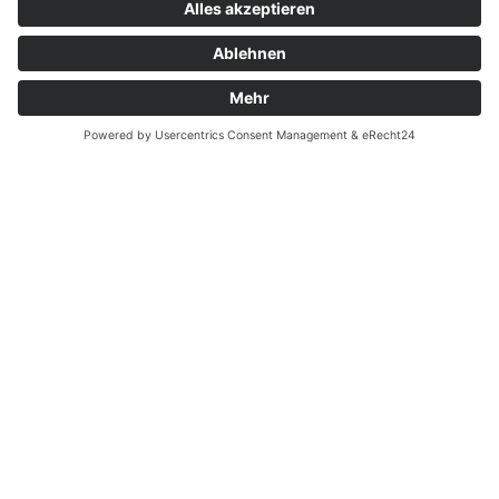
Kontakt
Garantiefall
Batterieverordnung
Ergänzende Allgemeine Geschäftsbedingungen zum
easyCredit-Ratenkauf
Vertrag widerrufen
© Kaniewski Handels GmbH & Co. KG, 2026 - Alle Rechte
vorbehalten.
Shopsystem:
WEBAN
OS
,
WEB
AN
UG