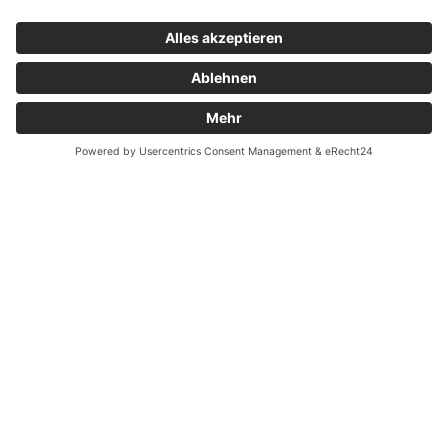
Kontakt
Garantiefall
Batterieverordnung
Ergänzende Allgemeine Geschäftsbedingungen zum
easyCredit-Ratenkauf
Vertrag widerrufen
© Kaniewski Handels GmbH & Co. KG, 2026 - Alle Rechte
vorbehalten.
Shopsystem:
WEBAN
OS
,
WEB
AN
UG