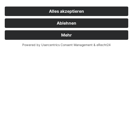
Kontakt
Garantiefall
Batterieverordnung
Ergänzende Allgemeine Geschäftsbedingungen zum
easyCredit-Ratenkauf
Vertrag widerrufen
© Kaniewski Handels GmbH & Co. KG, 2026 - Alle Rechte
vorbehalten.
Shopsystem:
WEBAN
OS
,
WEB
AN
UG