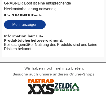
GRABNER Boot ist eine entsprechende
Heckmotorhalterung notwendig.
Für GRABNER Boote:
ADVENTURE
Mehr anzeigen
ADVENTURE EXPEDITION
ADVENTURE SL
Information laut EU-
Details
Produktsicherheitsverordnung:
Bei sachgemäßer Nutzung des Produkts sind uns keine
Die Motorhalterung wird mit 2 Schrauben an der
Risiken bekannt.
ADVENTURE Heckleiste angeschraubt. An der
Heckleiste müssen 2 Löcher gebohrt werden.
Motorhalterung
Wir haben noch mehr zu bieten.
Klemmteil für Ferngashebel
2 Steuerleinen mit Schutzschlauch und Haken
Besuche auch unsere anderen Online-Shops:
2 Steuerpedale
1 Stemmbügel
Aufholerleine mit Seilstopper
Gewicht: 1,7 kg