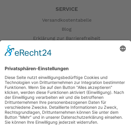
SERVICE
Versandkostentabelle
Blog
Erklärung zur Barrierefreiheit
Impressum
AGB
Öffnungszeiten
Versandpartner
Verfügbarkeiten
Zahlung und Versand
Datenschutz
Fernabsatz
Widerrufsrecht MS
Widerrufsrecht bei Reparatur