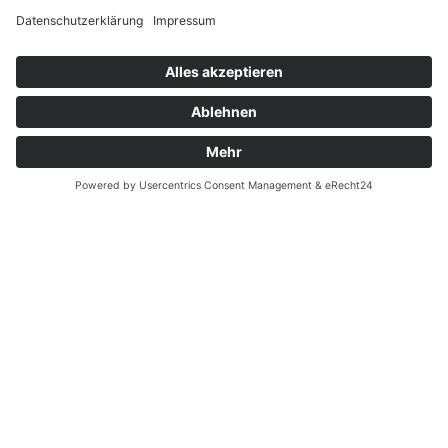
Widerrufsrecht bei Dienstleistungen
Kontakt
Garantiefall
Batterieverordnung
Ergänzende Allgemeine Geschäftsbedingungen zum
easyCredit-Ratenkauf
Vertrag widerrufen
© Kaniewski Handels GmbH & Co. KG, 2026 - Alle Rechte
vorbehalten.
Shopsystem:
WEBAN
OS
,
WEB
AN
UG