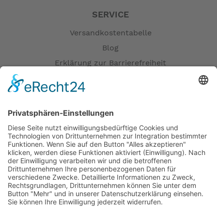
SERVICE
Versandkostentabelle
Blog
Erklärung zur Barrierefreiheit
Impressum
AGB
Öffnungszeiten
Versandpartner
Verfügbarkeiten
Zahlung und Versand
Datenschutz
Fernabsatz
Widerrufsrecht MS
Widerrufsrecht bei Reparatur