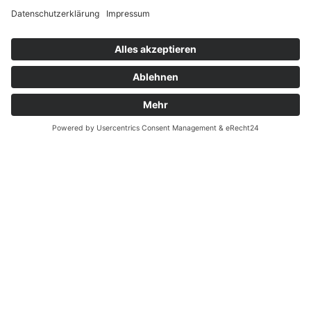
Widerrufsrecht bei Dienstleistungen
Kontakt
Garantiefall
Batterieverordnung
Ergänzende Allgemeine Geschäftsbedingungen zum
easyCredit-Ratenkauf
Vertrag widerrufen
© Kaniewski Handels GmbH & Co. KG, 2026 - Alle Rechte
vorbehalten.
Shopsystem:
WEBAN
OS
,
WEB
AN
UG