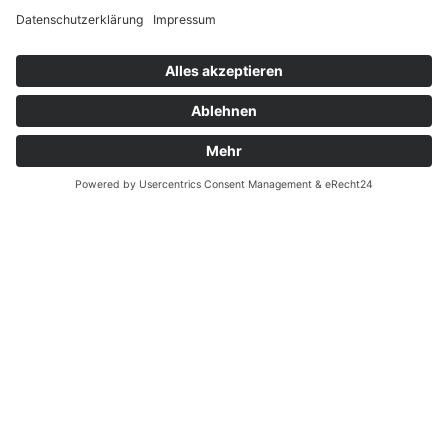
Widerrufsrecht bei Dienstleistungen
Kontakt
Garantiefall
Batterieverordnung
Ergänzende Allgemeine Geschäftsbedingungen zum
easyCredit-Ratenkauf
Vertrag widerrufen
© Kaniewski Handels GmbH & Co. KG, 2026 - Alle Rechte
vorbehalten.
Shopsystem:
WEBAN
OS
,
WEB
AN
UG