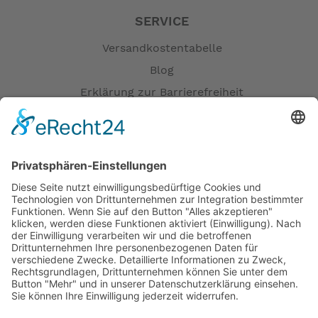
SERVICE
Versandkostentabelle
Blog
Erklärung zur Barrierefreiheit
Impressum
AGB
Öffnungszeiten
Versandpartner
Verfügbarkeiten
Zahlung und Versand
Datenschutz
Fernabsatz
Widerrufsrecht MS
Widerrufsrecht bei Reparatur