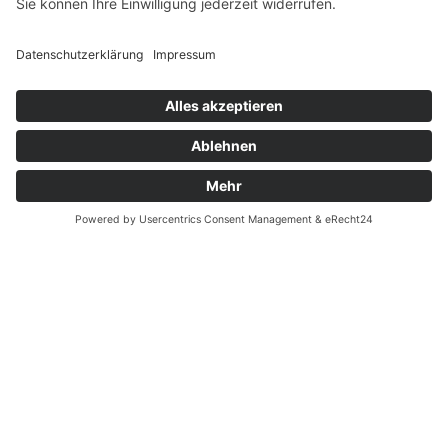
Fernabsatz
Widerrufsrecht MS
Widerrufsrecht bei Reparatur
Widerrufsrecht bei Dienstleistungen
Kontakt
Garantiefall
Batterieverordnung
Ergänzende Allgemeine Geschäftsbedingungen zum
easyCredit-Ratenkauf
Vertrag widerrufen
© Kaniewski Handels GmbH & Co. KG, 2026 - Alle Rechte