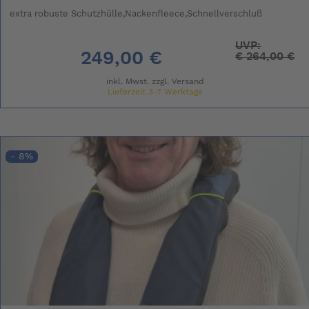
extra robuste Schutzhülle,Nackenfleece,Schnellverschluß
UVP:
249,00 €
€
264,00 €
inkl. Mwst. zzgl.
Versand
Lieferzeit 3-7 Werktage
- 8%