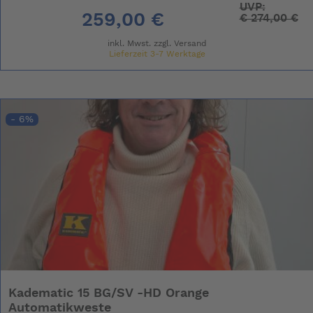
UVP:
259,00 €
€
274,00 €
inkl. Mwst. zzgl.
Versand
Lieferzeit 3-7 Werktage
- 6%
Kadematic 15 BG/SV -HD Orange
Automatikweste