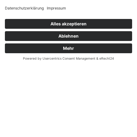
Kühlung: Wasser
Gemischaufbereitung: 1 Vergaser mit
Widerrufsrecht MS
Beschleunigungspumpe
Widerrufsrecht bei Reparatur
Zündanlage: Elektronische PGM-IG
Widerrufsrecht bei Dienstleistungen
Auspuff: Propellernabe
Kontakt
Antrieb
Übersetzung: 2,08
Garantiefall
Schaltung: V-N-R
Batterieverordnung
Ausstattung
Ergänzende Allgemeine Geschäftsbedingungen zum
Generator: 12A
easyCredit-Ratenkauf
Propeller (Zoll): 9 1/4 X 10
Öldruckalarm: Ja
Überhitzungsalarm: Ja
Drehzahlbegrenzer: Ja
Notstopschalter: Ja
Bedienung: Drehgaspinne
Vertrag widerrufen
Startsystem: Hand-/Elektrostarter
Kippanlage: Manuell
© Kaniewski Handels GmbH & Co. KG, 2026 - Alle Rechte
Trimmanlage: Manuell 5-Stufig
vorbehalten.
Shopsystem:
WEBAN
OS
,
WEB
AN
UG
Abmessungen