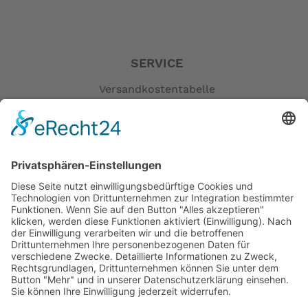
leichte BF20 der leistungsstärkste tragbare
Viertaktmotor überhaupt!
SERVICE
Experten Tipps direkt von Honda:
Versandkostentabelle
Folgen Sie einfach diesem Link, zu weiteren hilfreichen
Blog
informationen, wie z.B.
der Bedienungsanleitung,Wartungstipps usw.
Erklärung zur Barrierefreiheit
https://www.hondappsv.com/contents/top/HME/de/1161/
Impressum
AGB
Öffnungszeiten
Motor
Versandpartner
Zylinder: SOHC 2
Hubraum (cm³): 350
Verfügbarkeiten
Bohrung und Hub (mm): 59 x 64
Zahlung und Versand
Ventile: 4
Volllastdrehzahl: 5000 - 5500
Datenschutz
Nennleistung PS(kW): 15 (11)
Fernabsatz