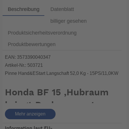
Beschreibung
Datenblatt
billiger gesehen
Produktsicherheitsverordnung
Produktbewertungen
EAN: 3573390040347
Artikel-Nr.: 503721
Pinne Hand&EStart Langschaft 52,0 Kg - 15PS/11,0KW
Honda BF 15 ,Hubraum
bringt Drehmoment
Mehr anzeigen
auch mit E-Start und
Information laut EU-