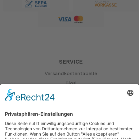
Fahrvergnügen auf ganzer Linie
Mit den Honda BF150 und BF135 Außenbordmotoren
müssen Sie keine Kompromisse eingehen. Die beiden
Aggregate zeigen eindrucksvoll, dass Sportlichkeit und
Komfort sich nicht ausschließen müssen. Die
seidenweiche und präzise Schaltung ermöglicht
SERVICE
exzellentes Manövrierverhalten. Die doppelten
Ausgleichswellen reduzieren Geräusche und
Versandkostentabelle
Vibrationen auf ein Minimum. So können Sie jede Fahrt
Blog
unbeschwert genießen.
Erklärung zur Barrierefreiheit
Impressum
AGB
Experten Tipps direkt von Honda:
Folgen Sie einfach diesem Link, zu weiteren hilfreichen
Öffnungszeiten
informationen, wie z.B.
Versandpartner
der Bedienungsanleitung,Wartungstipps usw.