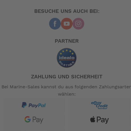
BESSER FÜR DIE UMWELT
BESUCHE UNS AUCH BEI:
Freuen Sie sich auf beeindruckende Leistung ohne
erhöhten Kraftstoffverbrauch. Die elektronische
Kraftstoffeinspritzung PGM-FI optimiert beim
Beschleunigen, das Luft-Kraftstoff-Verhältnis und
ECOmo
PARTNER
verringert den Verbrauch bei Reisegeschwindigkeit.
ELEGANTES, SCHLANKES DESIGN
Die V6-Motoren wurden in einem schlanken
ZAHLUNG UND SICHERHEIT
Erscheinungsbild, passend zu jedem Bootstyp,
auf dem Wasser konzipiert. Die exakt gearbeiteten
Bei Marine-Sales kannst du aus folgenden Zahlungsarte
Gehäuse spiegeln die Präzisionsarbeit unter der
wählen:
Verkleidung wider und lassen keinen Zweifel daran,
was Ihr Boot bei voller Geschwindigkeit
leisten kann.
Technische Daten: