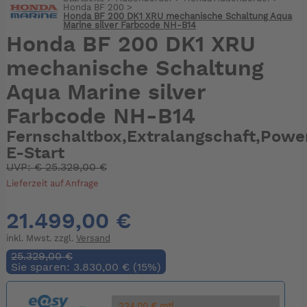
Honda BF 200
>
Honda BF 200 DK1 XRU mechanische Schaltung Aqua
Marine silver Farbcode NH-B14
Honda BF 200 DK1 XRU
mechanische Schaltung
Aqua Marine silver
Farbcode NH-B14
Fernschaltbox,Extralangschaft,Pow
E-Start
UVP:
€
25.329,00 €
Lieferzeit auf Anfrage
21.499,00 €
inkl. Mwst. zzgl.
Versand
25.329,00 €
Sie sparen: 3.830,00 € (15%)
224.00 € mtl.