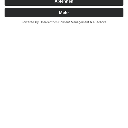
Batterieverordnung
Ergänzende Allgemeine Geschäftsbedingungen zum
easyCredit-Ratenkauf
Vertrag widerrufen
© Kaniewski Handels GmbH & Co. KG, 2026 - Alle Rechte
vorbehalten.
Shopsystem:
WEBAN
OS
,
WEB
AN
UG