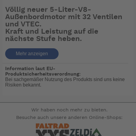
Völlig neuer 5-Liter-V8-
Außenbordmotor mit 32 Ventilen
und VTEC.
Kraft und Leistung auf die
nächste Stufe heben.
Mehr anzeigen
Den Motor anlassen Mit dem BLAST™-
Modus (Boosted Low Speed Torque)
Information laut EU-
beschleunigen Sie sofort und kraftvoll.
Produktsicherheitsverordnung:
Bei sachgemäßer Nutzung des Produkts sind uns keine
Für die Reise Bei konstanter
Risiken bekannt.
Geschwindigkeit wird ECOmo aktiviert,
das Kraftstoffoptimierungssystem des
Motors, das den Kraftstoffverbrauch so
Wir haben noch mehr zu bieten.
weit wie möglich senken soll.
Besuche auch unsere anderen Online-Shops:
Für zusätzliche Leistung Wenn Sie
mehr Leistung brauchen, aktiviert sich