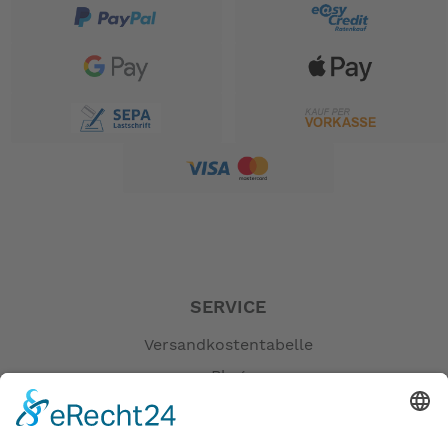
Drehzahlregelung zu ermöglichen – auch im Cruising-
Bereich.
Technische Daten:
Motor
Motor
60° V8 SOHC
Ventile
32 Ventile
Hubraum (cm³)
4.952
Bohrung x Hub (mm)
89 x 99.5
SERVICE
Max. Drehzahlbereich
5000 - 6000
(U/min)
Versandkostentabelle
Leistung kw (PS)
257,4 (350)
Blog
Wasserkühlung (mit
Erklärung zur Barrierefreiheit
Kühlung
Thermostat)
Impressum