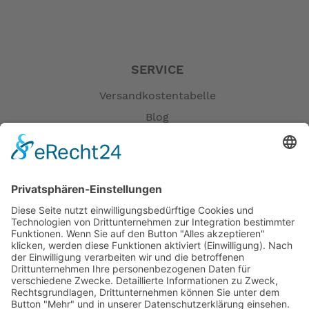
Stromerzeuger
Spannungsregelung
Digital-AVR
Typ
Einphasig
SERVICE
Max. Leistung (W)
5500
Versandkostentabelle
Dauerleistung (W)
5000
Blog
Nennspannung (V)
230
Erklärung zur Barrierefreiheit
Frequenz (Hz)
50
Impressum
Stromstärke-Überlast (A)
21.7
AGB
Motor
Öffnungszeiten
Versandpartner
Motor
GX390T2
Verfügbarkeiten
4-takt, OHV, 1
Motortyp
Zylinder
Zahlung und Versand
Hubraum (cm³)
389
Datenschutz