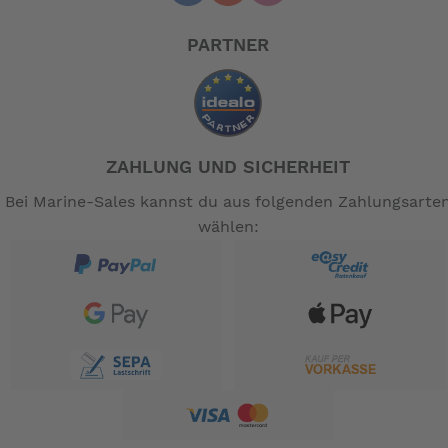
in einem Winkel von 45 Grad an jeder Seite des Motors
und sorgen so für weniger Motorvibrationen. Zur
PARTNER
Verbesserung von Transport und Manövrierfähigkeit
wird ein optionales Räderkit angeboten.
Eigenschaften:
Alle EG Stromerzeuger werden über
Regulator:
den Digital-AVR geregelt, dadurch wird ein
ZAHLUNG UND SICHERHEIT
besserer Sinusverlauf im Vergleich zu den
Modellen mit dem AVR gewährleistet.
Bei Marine-Sales kannst du aus folgenden Zahlungsarte
Bei allen EG Modellen dürfen auch
Anschlüsse:
wählen:
empfindliche Verbraucher (Laptop)
uneingeschränkt angeschlossen werden.
Alle EG Modelle verfügen
Ölmangel-Schutz:
über einen Ölmangelschalter und eine
Überstromsicherung.
Alle EG Modelle verfügen über
Tankanzeige:
einen Großtank mit Tankanzeige.
Alle EG Modelle können mit
Ausrüstung:
Radsätzen und einem Betriebsstundenzähler
ausgerüstet werden.