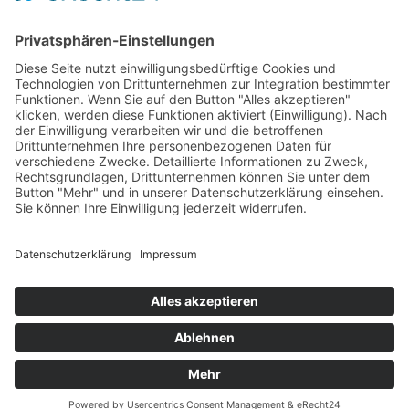
AGB
Öffnungszeiten
Versandpartner
Verfügbarkeiten
Zahlung und Versand
Datenschutz
Fernabsatz
Widerrufsrecht MS
Widerrufsrecht bei Reparatur
Widerrufsrecht bei Dienstleistungen
Kontakt
Garantiefall
Batterieverordnung
Ergänzende Allgemeine Geschäftsbedingungen zum
easyCredit-Ratenkauf