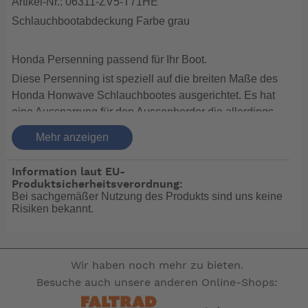
Artikel-Nr.: 06311-ZV5-T71HE
Schlauchbootabdeckung Farbe grau
Honda Persenning passend für Ihr Boot.
Diese Persenning ist speziell auf die breiten Maße des
Honda Honwave Schlauchbootes ausgerichtet. Es hat
eine Aussparrung für den Aussenborder die allerdings
mit Klettverschluss auch geschlossen werden kann. So
Mehr anzeigen
ist das ganze Boot und auch der Aussenbordmotor vor
Dreck Vogelkot und auch UV Strahlung geschützt. So
Information laut EU-
hat man beim Boot eine höhere Lebenserwartung.
Produktsicherheitsverordnung:
Bei sachgemäßer Nutzung des Produkts sind uns keine
ACHTUNG , diese Persenning ist nicht für den
Risiken bekannt.
Trailertransport geeignet.
Bei einer Lagerung auf Deck (Segelboot vor dem Mast)
kann man die Persenning auf auf das verkehrtherum
Wir haben noch mehr zu bieten.
gelagerte Boot spannen. Die Persenning wird mit einem
rundumlaufenden Seil in einem Saum unterhalb des
Besuche auch unsere anderen Online-Shops:
Bootes gespannt.