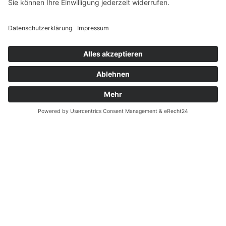
Widerrufsrecht MS
Widerrufsrecht bei Reparatur
Widerrufsrecht bei Dienstleistungen
Kontakt
Garantiefall
Batterieverordnung
Ergänzende Allgemeine Geschäftsbedingungen zum
easyCredit-Ratenkauf
Vertrag widerrufen
© Kaniewski Handels GmbH & Co. KG, 2026 - Alle Rechte
vorbehalten.
Shopsystem:
WEBAN
OS
,
WEB
AN
UG