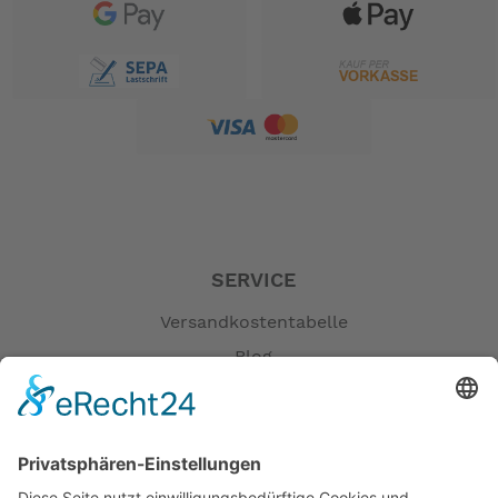
Größerer Schlauchdurchmesser für sanftere
Gleitfahrt
Unsere innovativen Schläuche sorgen durch
einen großen Schlauchdurchmesser für eine
bemerkenswerte Stabilität und für hervorragende
Gleitfahrteigenschaften.
Langlebiges, hochwertiges Marine-Material
Alle Honwave werden nach dem gleichen hohen
Standard produziert, bei welchem das beste und
SERVICE
hochwertigste Material auf dem Markt verwendet
wird.
Versandkostentabelle
Blog
Erklärung zur Barrierefreiheit
Ruder im Boot
Impressum
Die Ruder werden sicher im Boot verstaut und
AGB
bieten Ihnen und Ihrer Begleitung genügend
Sitzplatz.
Öffnungszeiten