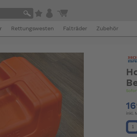
r
Rettungswesten
Falträder
Zubehör
Ho
Be
Sofor
16
inkl.