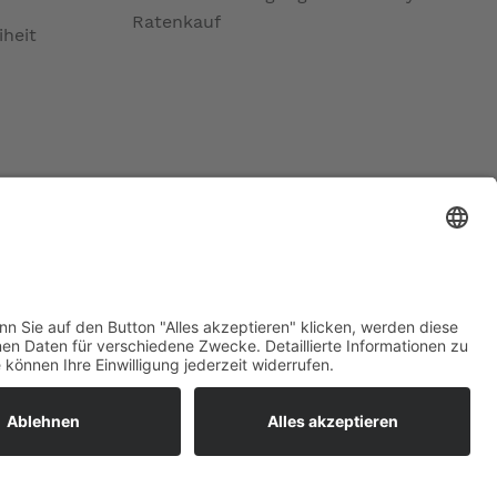
Ratenkauf
iheit
ratur
tleistungen