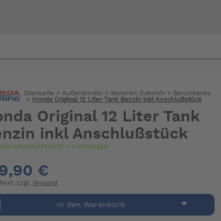
Bi
warte
Startseite
>
Außenborder
>
Motoren Zubehör
>
Benzintanks
>
Honda Original 12 Liter Tank Benzin inkl Anschlußstück
nda Original 12 Liter Tank
nzin inkl Anschlußstück
t lieferbar(Lieferzeit: 1-3 Werktage)
9,90 €
 Mwst. zzgl.
Versand
In den Warenkorb