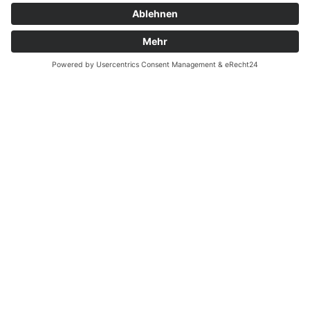
Garantiefall
Batterieverordnung
Ergänzende Allgemeine Geschäftsbedingungen zum
easyCredit-Ratenkauf
Vertrag widerrufen
© Kaniewski Handels GmbH & Co. KG, 2026 - Alle Rechte
vorbehalten.
Shopsystem:
WEBAN
OS
,
WEB
AN
UG