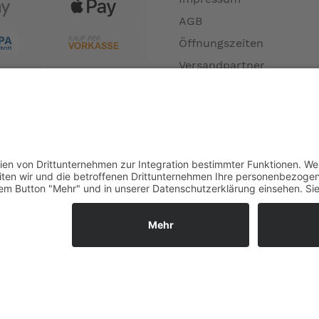
AGB
Öffnungszeiten
Versandpartner
Verfügbarkeiten
Zahlung und Versand
Datenschutz
Fernabsatz
Widerrufsrecht MS
Widerrufsrecht bei Repa
Widerrufsrecht bei Diens
Kontakt
Garantiefall
Batterieverordnung