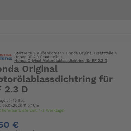
Bi
warte
Startseite
>
Außenborder
>
Honda Original Ersatzteile
>
Honda BF 2,3 Ersatzteile
>
Honda Original Motorölablassdichtring für BF 2.3 D
nda Original
torölablassdichtring für
 2.3 D
ager: > 10 Stk.
: 05.07.2026 11:57 Uhr
t lieferbar(Lieferzeit: 1-3 Werktage)
60 €