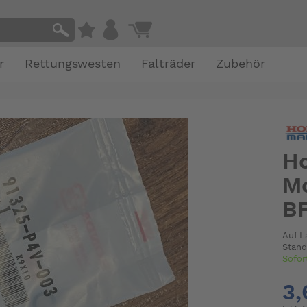
r
Rettungswesten
Falträder
Zubehör
Ho
Mo
BF
Auf L
Stand
Sofor
3,